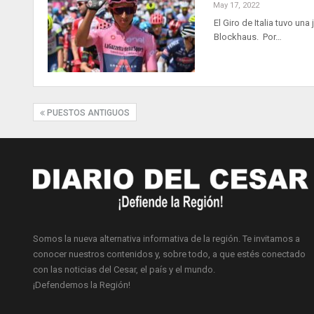
May 17, 2022
El Giro de Italia tuvo u
Blockhaus. Por…
PUESTOS ANTIGUOS
Somos la nueva alternativa informativa de la región. Te invitamos a
conocer nuestros contenidos y, sobre todo, a que estés conectado
con las noticias del Cesar, el país y el mundo.
¡Defendemos la Región!