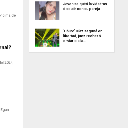
Joven se quitó la vida tras
discutir con su pareja
encima de
‘Churo’ Díaz seguirá en
libertad, juez rechazó
enviarlo a la…
rnal?
del 2024,
e Egan