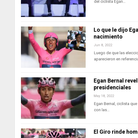
del ciclista Egan…
Lo que le dijo Eg
nacimiento
Jun 8, 2022
Luego de que las eleccio
aparecieron en referenci
Egan Bernal revel
presidenciales
May 18, 2022
Egan Bernal, ciclista qu
con las…
El Giro rinde hom