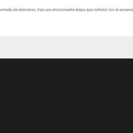
na jornada de descanso, tras una emocionante etapa que culminó con el ascens