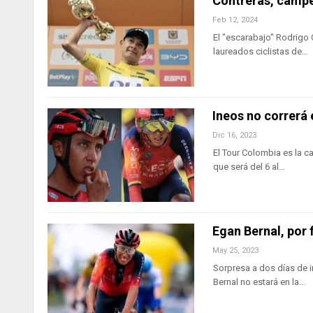
Contreras, camp
Feb 12, 2024
El "escarabajo" Rodrigo
laureados ciclistas de…
Ineos no correrá 
Dic 16, 2023
El Tour Colombia es la ca
que será del 6 al…
Egan Bernal, por
May 25, 2023
Sorpresa a dos días de i
Bernal no estará en la…