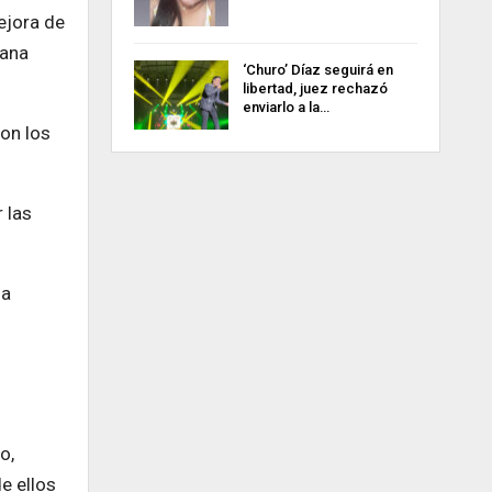
ejora de
iana
‘Churo’ Díaz seguirá en
libertad, juez rechazó
enviarlo a la…
con los
 las
 a
o,
e ellos