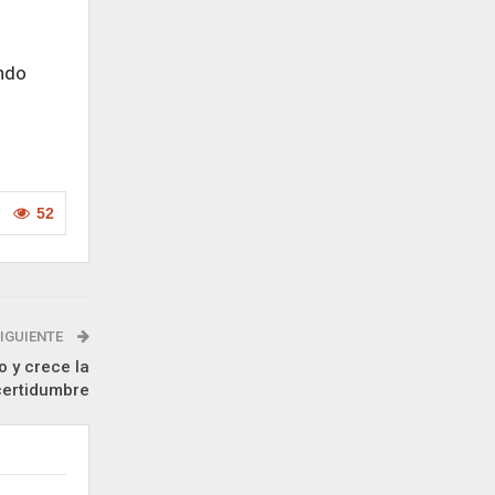
ando
52
IGUIENTE
o y crece la
certidumbre