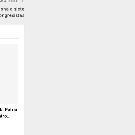
SIGUIENTE
ona a siete
ongresistas
a Patria
ntro…