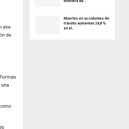
hotelera de…
Muertes en accidentes de
tránsito aumentan 24,8 %
i ese
en el…
ión de
taformas
á una
 como
es