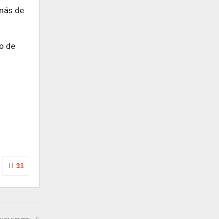
(más de
so de
31