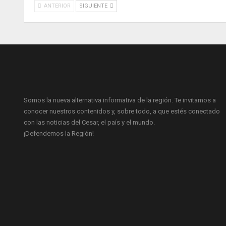
ANTERIOR
SIGUIENTE
Somos la nueva alternativa informativa de la región. Te invitamos a
conocer nuestros contenidos y, sobre todo, a que estés conectado
con las noticias del Cesar, el país y el mundo.
¡Defendemos la Región!