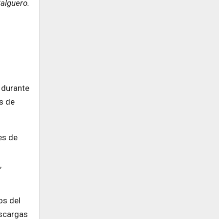
alguero.
 durante
s de
es de
,
os del
escargas