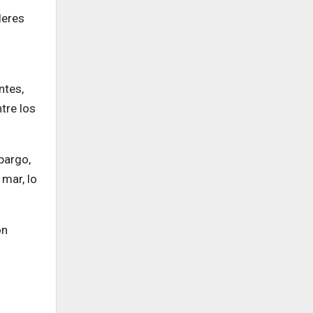
deres
ntes,
tre los
bargo,
mar, lo
ón