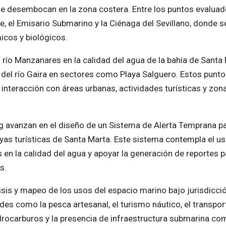
ue desembocan en la zona costera. Entre los puntos evalua
e, el Emisario Submarino y la Ciénaga del Sevillano, donde s
icos y biológicos.
l río Manzanares en la calidad del agua de la bahía de Santa
del río Gaira en sectores como Playa Salguero. Estos punt
interacción con áreas urbanas, actividades turísticas y zon
 avanzan en el diseño de un Sistema de Alerta Temprana pa
as turísticas de Santa Marta. Este sistema contempla el u
en la calidad del agua y apoyar la generación de reportes p
s.
sis y mapeo de los usos del espacio marino bajo jurisdicci
ades como la pesca artesanal, el turismo náutico, el transpor
hidrocarburos y la presencia de infraestructura submarina co