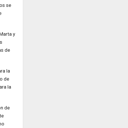
dos se
e
 Marta y
os
as de
ra la
so de
ara la
ón de
te
mo