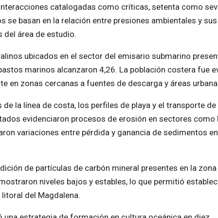
e interacciones catalogadas como críticas, setenta como sev
 se basan en la relación entre presiones ambientales y sus
 del área de estudio.
coralinos ubicados en el sector del emisario submarino prese
s pastos marinos alcanzaron 4,26. La población costera fue 
ente en zonas cercanas a fuentes de descarga y áreas urbana
 de la línea de costa, los perfiles de playa y el transporte de
ltados evidenciaron procesos de erosión en sectores como
varon variaciones entre pérdida y ganancia de sedimentos en
ición de partículas de carbón mineral presentes en la zona
ostraron niveles bajos y estables, lo que permitió establec
 litoral del Magdalena.
ó una estrategia de formación en cultura oceánica en diez