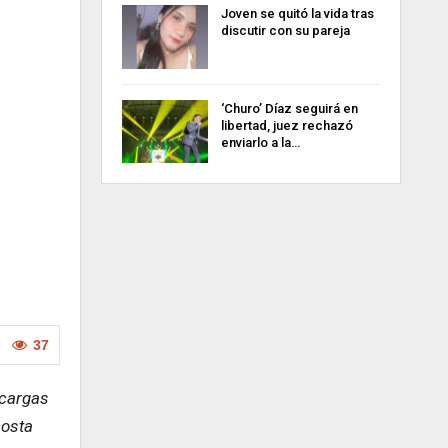
Joven se quitó la vida tras
discutir con su pareja
‘Churo’ Díaz seguirá en
libertad, juez rechazó
enviarlo a la…
37
scargas
costa