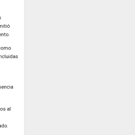
s
mitió
ento.
 como
ncluidas
sencia
os al
ado.