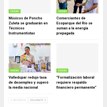
CIUDAD
CIUDAD
Músicos de Poncho
Comerciantes de
Zuleta se graduarán en
Ecoparque del Río se
Técnicos
suman a la energía
Instrumentistas
prepagada
CIUDAD
CIUDAD
Valledupar redujo tasa
“Formalización laboral
de desempleo y superó
requiere respaldo
la media nacional
financiero permanente”
ANTERIOR
SIGUIENTE