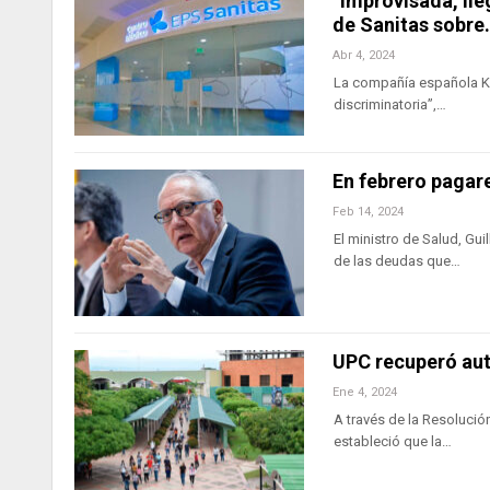
“Improvisada, ile
de Sanitas sobre
Abr 4, 2024
La compañía española Ker
discriminatoria”,…
En febrero pagar
Feb 14, 2024
El ministro de Salud, Gu
de las deudas que…
UPC recuperó aut
Ene 4, 2024
A través de la Resolució
estableció que la…