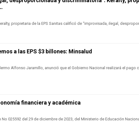
gal, desproporcionada y discriminatoria”: Keralty, prop
…
alty, propietaria de la EPS Sanitas calificó de “improvisada, ilegal, despropo
emos a las EPS $3 billones: Minsalud
illermo Alfonso Jaramillo, anunció que el Gobierno Nacional realizará el pago
onomía financiera y académica
n No 025592 del 29 de diciembre de 2023, del Ministerio de Educación Naciona