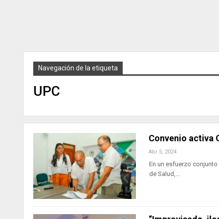
Navegación de la etiqueta
UPC
Convenio activa 
Abr 5, 2024
En un esfuerzo conjunto p
de Salud,…