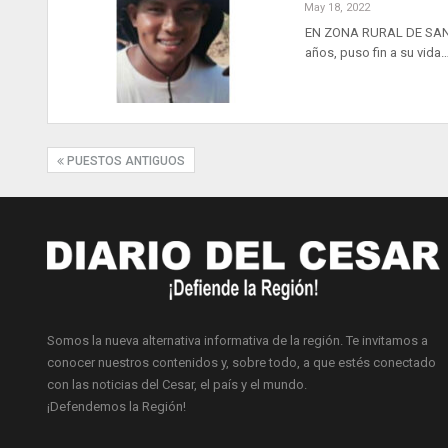
May 18, 2022
EN ZONA RURAL DE SAN M
años, puso fin a su vida
PUESTOS ANTIGUOS
Somos la nueva alternativa informativa de la región. Te invitamos a
conocer nuestros contenidos y, sobre todo, a que estés conectado
con las noticias del Cesar, el país y el mundo.
¡Defendemos la Región!