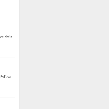
er, de la
Política