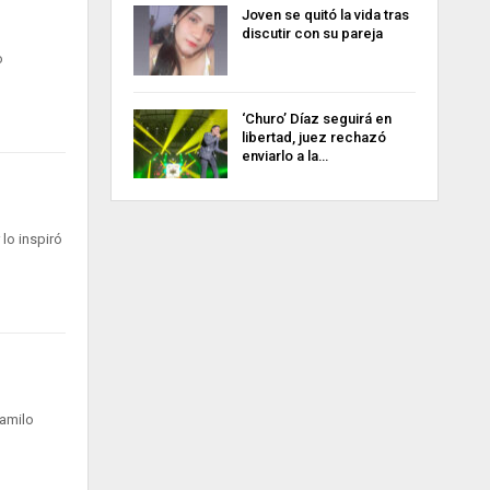
Joven se quitó la vida tras
discutir con su pareja
o
‘Churo’ Díaz seguirá en
libertad, juez rechazó
enviarlo a la…
lo inspiró
amilo