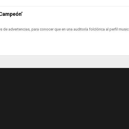
 ‘Campeón’
s de advertencias, para conocer que en una auditoría folclórica al perfil music