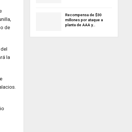
e
Recompensa de $30
illa,
millones por ataque a
planta de AAA y…
so de
 del
rá la
ye
lacios.
io