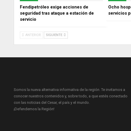
Fendipetróleo exige acciones de
Ocho hospi
seguridad tras ataque a estación de
servicios p
servicio
ANTERIOR
SIGUIENTE
Somos la nueva alternativa informativa de la región. Te invitamos a
conocer nuestros contenidos y, sobre todo, a que estés conectado
con las noticias del Cesar, el país y el mundo.
¡Defendemos la Región!