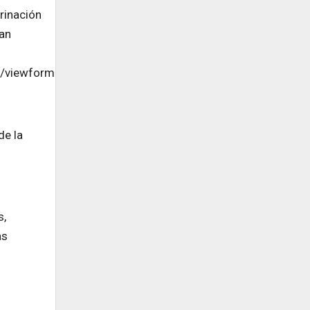
rinación
ran
/viewform
de la
s,
as