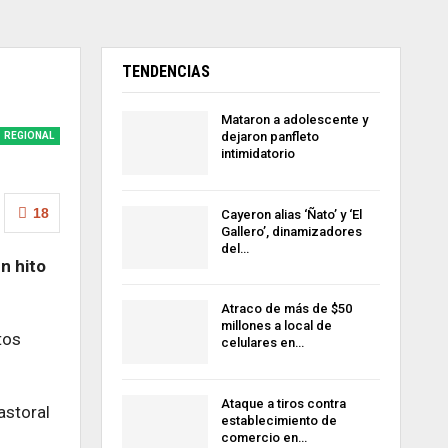
TENDENCIAS
Mataron a adolescente y
dejaron panfleto
REGIONAL
intimidatorio
18
Cayeron alias ‘Ñato’ y ‘El
Gallero’, dinamizadores
del…
n hito
Atraco de más de $50
millones a local de
tos
celulares en…
Ataque a tiros contra
astoral
establecimiento de
comercio en…