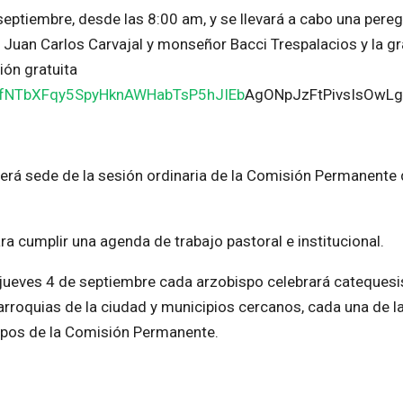
eptiembre, desde las 8:00 am, y se llevará a cabo una pereg
e Juan Carlos Carvajal y monseñor Bacci Trespalacios y la g
ción gratuita
LSfNTbXFqy5SpyHknAWHabTsP5hJIEb
AgONpJzFtPivsIsOwLg
 será sede de la sesión ordinaria de la Comisión Permanente 
ra cumplir una agenda de trabajo pastoral e institucional.
jueves 4 de septiembre cada arzobispo celebrará catequesi
arroquias de la ciudad y municipios cercanos, cada una de l
ispos de la Comisión Permanente.