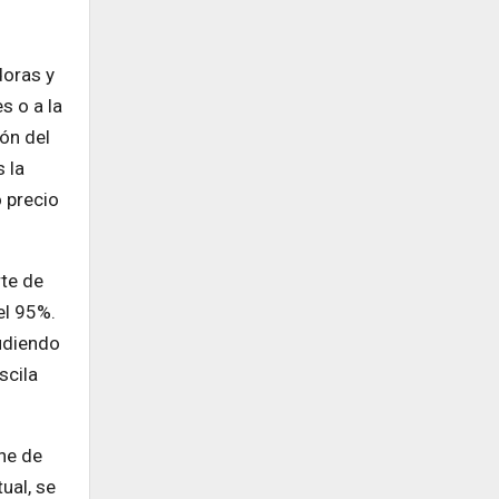
doras y
s o a la
ón del
 la
 precio
rte de
el 95%.
ludiendo
scila
one de
ual, se