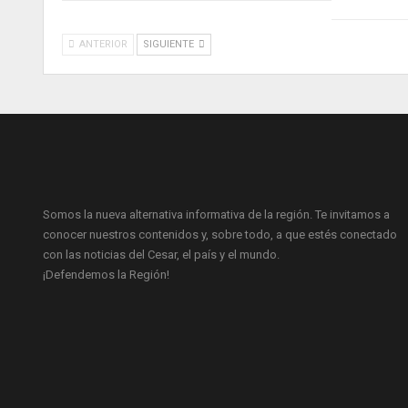
ANTERIOR
SIGUIENTE
Somos la nueva alternativa informativa de la región. Te invitamos a
conocer nuestros contenidos y, sobre todo, a que estés conectado
con las noticias del Cesar, el país y el mundo.
¡Defendemos la Región!