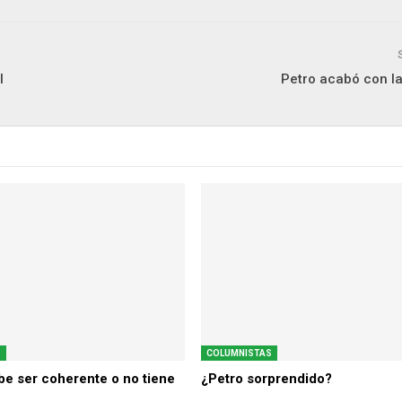
l
Petro acabó con l
S
COLUMNISTAS
be ser coherente o no tiene
¿Petro sorprendido?