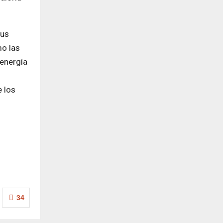
sus
mo las
 energía
e los
34