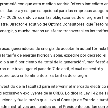
prometió con que esta medida tendría “efecto inmediato en
realidad era y es que es opcional para las empresas acogers
27 – 2028, cuando vencen las obligaciones de energía en fir
stre, Director ejecutivo de Óptima Consultores, que “esto n
 energía, y mucho menos un efecto transversal en las tarifa
presas generadoras de energía de aceptar la actual fórmula 
la tarifa de energía hídrica y solar, expediré por decreto, el
o a un 5 por ciento del total de la generación”, manifestó e
os que tuvo lugar el pasado 7 de abril, el cual se centró y
obre todo en lo atinente a las tarifas de energía.
nvestido de la facultad para intervenir el mercado eléctrico 
tad exclusiva y excluyente de la CREG. Lo dice la Ley 142 de 
itucional y fue la razón que llevó al Consejo de Estado a tumb
administrativos anunciados por el Presidente podrían correr