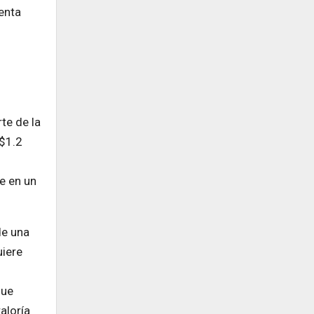
enta
te de la
($1.2
se en un
de una
uiere
que
aloría