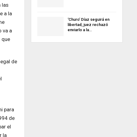
 las
e a la
‘Churo’ Díaz seguirá en
me
libertad, juez rechazó
enviarlo a la…
o va a
s que
legal de
l
ni para
1994 de
ar el
 la