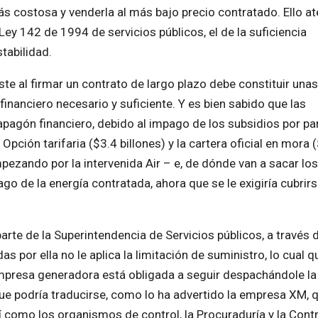
 costosa y venderla al más bajo precio contratado. Ello at
ey 142 de 1994 de servicios públicos, el de la suficiencia
tabilidad.
ste al firmar un contrato de largo plazo debe constituir unas
financiero necesario y suficiente. Y es bien sabido que las
agón financiero, debido al impago de los subsidios por par
Opción tarifaria ($3.4 billones) y la cartera oficial en mora 
pezando por la intervenida Air – e, de dónde van a sacar los
ago de la energía contratada, ahora que se le exigiría cubrir
parte de la Superintendencia de Servicios públicos, a través 
s por ella no le aplica la limitación de suministro, lo cual q
empresa generadora está obligada a seguir despachándole la
que podría traducirse, como lo ha advertido la empresa XM, 
í como los organismos de control, la Procuraduría y la Contr