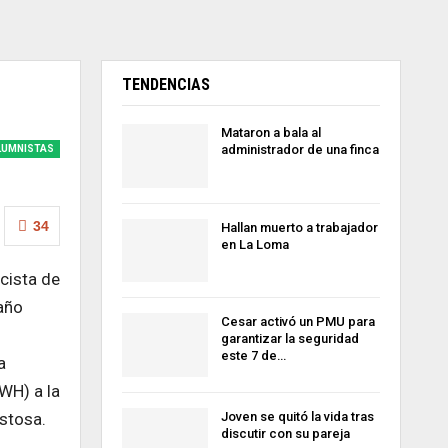
TENDENCIAS
Mataron a bala al
administrador de una finca
LUMNISTAS
34
Hallan muerto a trabajador
en La Loma
lcista de
 año
Cesar activó un PMU para
garantizar la seguridad
este 7 de…
a
KWH) a la
stosa.
Joven se quitó la vida tras
discutir con su pareja