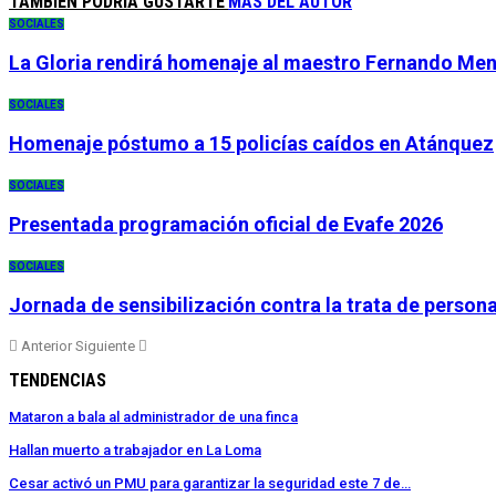
TAMBIÉN PODRÍA GUSTARTE
MÁS DEL AUTOR
SOCIALES
La Gloria rendirá homenaje al maestro Fernando Me
SOCIALES
Homenaje póstumo a 15 policías caídos en Atánquez
SOCIALES
Presentada programación oficial de Evafe 2026
SOCIALES
Jornada de sensibilización contra la trata de person
Anterior
Siguiente
TENDENCIAS
Mataron a bala al administrador de una finca
Hallan muerto a trabajador en La Loma
Cesar activó un PMU para garantizar la seguridad este 7 de…