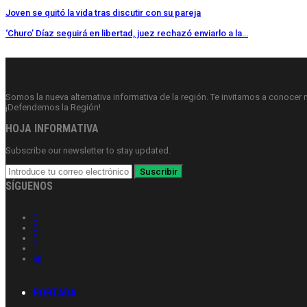
Joven se quitó la vida tras discutir con su pareja
‘Churo’ Díaz seguirá en libertad, juez rechazó enviarlo a la…
Somos la nueva alternativa informativa de la región. Te invitamos a conocer 
¡Defendemos la Región!
HOJA INFORMATIVA
Subscribe our newsletter to stay updated.
Suscribir
SÍGUENOS
PORTADA