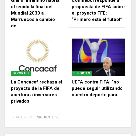
Gianni Infantino habría
Conmebol responde a
ofrecido la final del
propuesta de FIFA sobre
Mundial 2030 a
el proyecto FFE:
Marruecos a cambio
“Primero está el fútbol”
de…
DEPORTES
DEPORTES
La Concacaf rechaza el
UEFA contra FIFA: “no
proyecto de la FIFA de
puede seguir utilizando
apertura a inversores
nuestro deporte para…
privados
ANTERIOR
SIGUIENTE