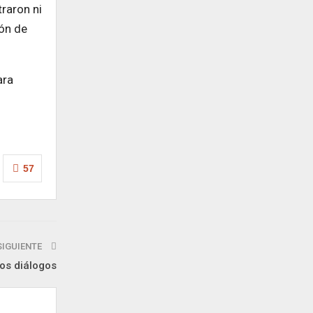
raron ni
ión de
ara
57
SIGUIENTE
os diálogos