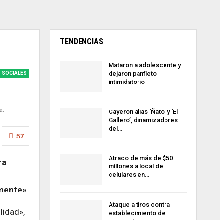
TENDENCIAS
Mataron a adolescente y
dejaron panfleto
SOCIALES
intimidatorio
a.
Cayeron alias ‘Ñato’ y ‘El
Gallero’, dinamizadores
del…
57
Atraco de más de $50
ra
millones a local de
celulares en…
amente».
Ataque a tiros contra
lidad»,
establecimiento de