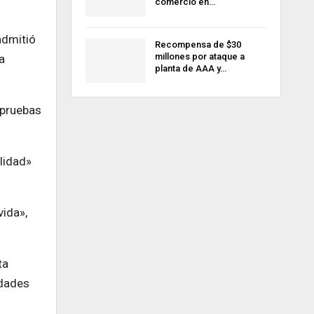
comercio en…
admitió
Recompensa de $30
millones por ataque a
a
planta de AAA y…
 pruebas
ilidad»
vida»,
ta
udades