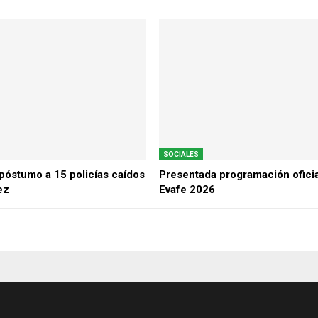
SOCIALES
óstumo a 15 policías caídos
Presentada programación oficia
ez
Evafe 2026