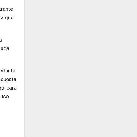
trante
ra que
u
duda
antante
 cuesta
ra, para
luso