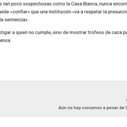
nes tan poco sospechosas como la Casa Blanca, nunca encont
uede «confiar» que una institución «va a respetar la presunc
a sentencia».
astigar a quien no cumple, sino de mostrar trofeos de caza p
rensa
Aún no hay consenso a pesar de l