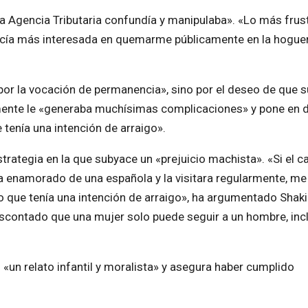
 la Agencia Tributaria confundía y manipulaba». «Lo más frus
recía más interesada en quemarme públicamente en la hogue
or la vocación de permanencia», sino por el deseo de que s
lmente le «generaba muchísimas complicaciones» y pone en 
 tenía una intención de arraigo».
rategia en la que subyace un «prejuicio machista». «Si el c
a enamorado de una española y la visitara regularmente, me
o que tenía una intención de arraigo», ha argumentado Shaki
scontado que una mujer solo puede seguir a un hombre, inc
ó «un relato infantil y moralista» y asegura haber cumplido