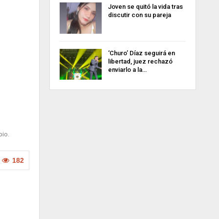
Joven se quitó la vida tras
discutir con su pareja
‘Churo’ Díaz seguirá en
libertad, juez rechazó
enviarlo a la…
pio.
182