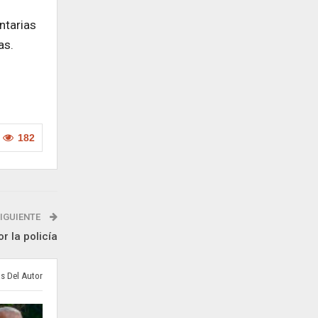
ntarias
as.
182
IGUIENTE
 la policía
s Del Autor