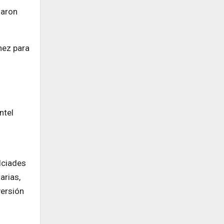
garon
nez para
ntel
lciades
arias,
versión