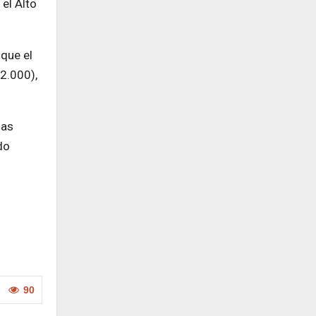
el Alto
que el
2.000),
las
do
90