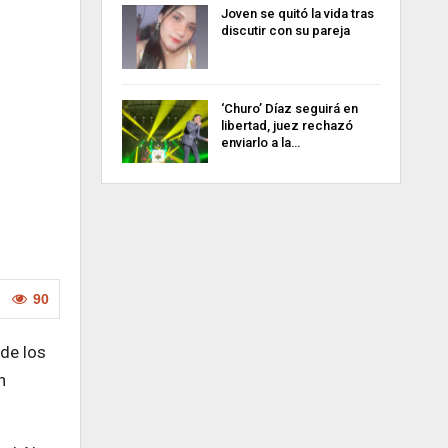
Joven se quitó la vida tras
discutir con su pareja
‘Churo’ Díaz seguirá en
libertad, juez rechazó
enviarlo a la…
90
 de los
n