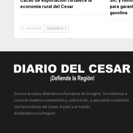
Cacao de exportación fortalece la
SIC y minm
economía rural del Cesar
para garant
gasolina
ANTERIOR
SIGUIENTE
Somos la nueva alternativa informativa de la región. Te invitamos a
conocer nuestros contenidos y, sobre todo, a que estés conectado
con las noticias del Cesar, el país y el mundo.
¡Defendemos la Región!