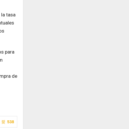
la tasa
ntuales
os
os para
en
ompra de
538