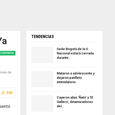
TENDENCIAS
Ya
Sede Bogotá de la U.
Nacional estará cerrada
CONÓMICA
durante…
lones de
Mataron a adolescente y
dejaron panfleto
intimidatorio
538
Cayeron alias ‘Ñato’ y ‘El
Gallero’, dinamizadores
esentó
del…