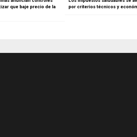
inas anuncian controles
Los impuestos saludables se av
izar que baje precio de la
por criterios técnicos y econó