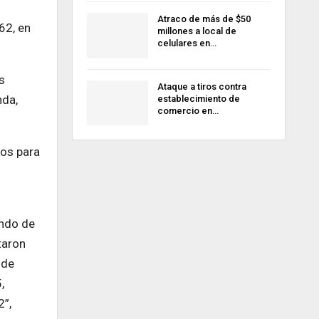
Atraco de más de $50
62, en
millones a local de
celulares en…
s
Ataque a tiros contra
nda,
establecimiento de
comercio en…
ios para
ando de
taron
 de
,
2”,