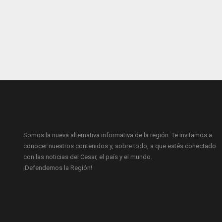
Somos la nueva alternativa informativa de la región. Te invitamos a
conocer nuestros contenidos y, sobre todo, a que estés conectado
con las noticias del Cesar, el país y el mundo.
¡Defendemos la Región!