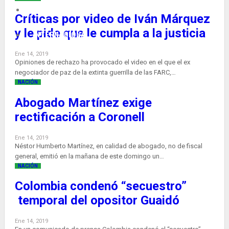
ACTUALIDAD
Críticas por video de Iván Márquez
y le pide que le cumpla a la justicia
INTERNACIONAL
Ene 14, 2019
Opiniones de rechazo ha provocado el video en el que el ex
negociador de paz de la extinta guerrilla de las FARC,…
NACIÓN
Abogado Martínez exige
rectificación a Coronell
Ene 14, 2019
Néstor Humberto Martínez, en calidad de abogado, no de fiscal
general, emitió en la mañana de este domingo un…
NACIÓN
Colombia condenó “secuestro”
temporal del opositor Guaidó
Ene 14, 2019