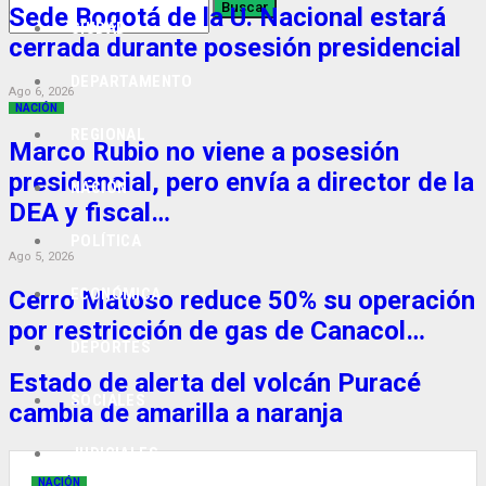
Sede Bogotá de la U. Nacional estará
CIUDAD
cerrada durante posesión presidencial
DEPARTAMENTO
Ago 6, 2026
NACIÓN
REGIONAL
Marco Rubio no viene a posesión
presidencial, pero envía a director de la
NACIÓN
DEA y fiscal…
POLÍTICA
Ago 5, 2026
ECONÓMICA
Cerro Matoso reduce 50% su operación
por restricción de gas de Canacol…
DEPORTES
Estado de alerta del volcán Puracé
SOCIALES
cambia de amarilla a naranja
JUDICIALES
NACIÓN