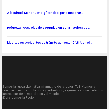
A la cárcel ‘Menor David’ y ‘Ronaldo’ por almacenar…
Refuerzan controles de seguridad en zona hotelera de…
Muertes en accidentes de tránsito aumentan 24,8 % en el…
Somos la nueva alternativa informativa de la región. Te invitamos a
conocer nuestros contenidos y, sobre todo, a que estés conectado con
las noticias del Cesar, el país y el mundo.
¡Defendemos la Región!