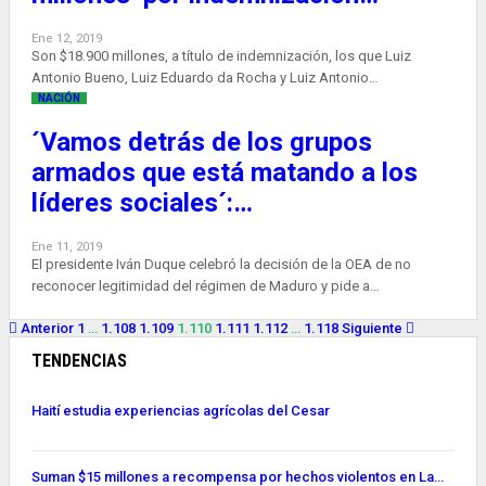
Ene 12, 2019
Son $18.900 millones, a título de indemnización, los que Luiz
Antonio Bueno, Luiz Eduardo da Rocha y Luiz Antonio…
NACIÓN
´Vamos detrás de los grupos
armados que está matando a los
líderes sociales´:…
Ene 11, 2019
El presidente Iván Duque celebró la decisión de la OEA de no
reconocer legitimidad del régimen de Maduro y pide a…
Anterior
1
…
1.108
1.109
1.110
1.111
1.112
…
1.118
Siguiente
TENDENCIAS
Haití estudia experiencias agrícolas del Cesar
Suman $15 millones a recompensa por hechos violentos en La…