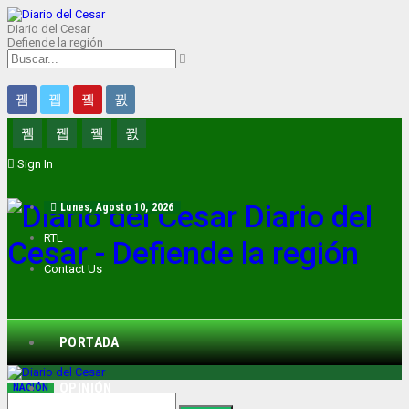
Diario del Cesar
Defiende la región
Sign In
Diario del
Lunes, Agosto 10, 2026
RTL
Cesar - Defiende la región
Contact Us
PORTADA
OPINIÓN
NACIÓN