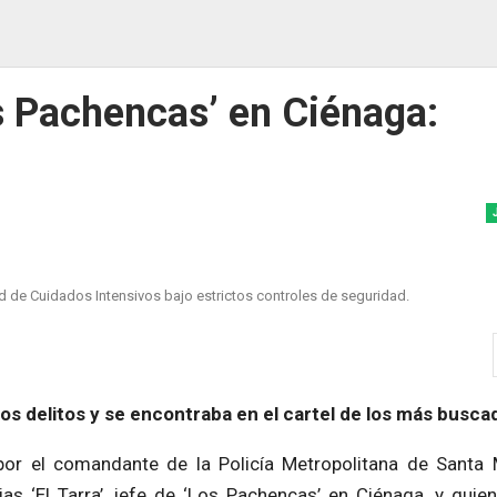
os Pachencas’ en Ciénaga:
 de Cuidados Intensivos bajo estrictos controles de seguridad.
os delitos y se encontraba en el cartel de los más busc
or el comandante de la Policía Metropolitana de Santa 
as ‘El Tarra’, jefe de ‘Los Pachencas’ en Ciénaga, y quien