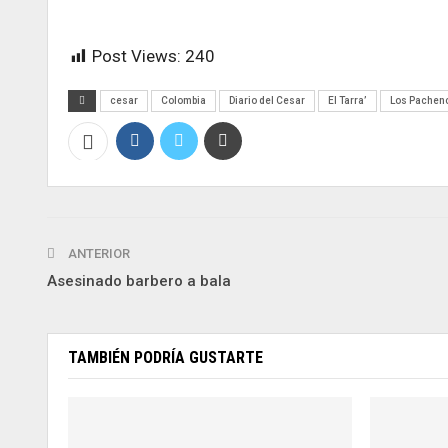
Post Views:
240
cesar
Colombia
Diario del Cesar
El Tarra’
Los Pachen
ANTERIOR
Asesinado barbero a bala
TAMBIÉN PODRÍA GUSTARTE