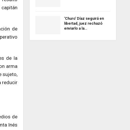
 capitán
‘Churo’ Díaz seguirá en
libertad, juez rechazó
ación de
enviarlo a la…
operativo
es de la
con arma
 sujeto,
 reducir
edios de
nta Inés