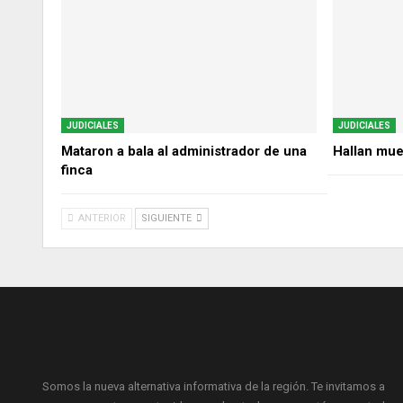
JUDICIALES
JUDICIALES
Mataron a bala al administrador de una
Hallan mue
finca
ANTERIOR
SIGUIENTE
Somos la nueva alternativa informativa de la región. Te invitamos a