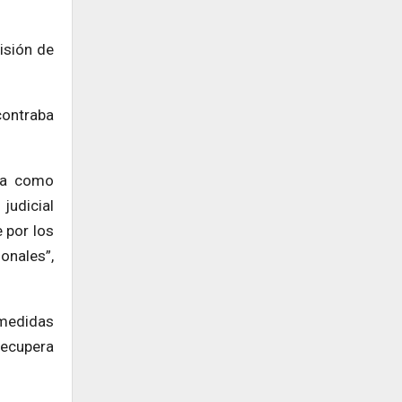
isión de
contraba
ada como
judicial
 por los
sonales”,
 medidas
recupera