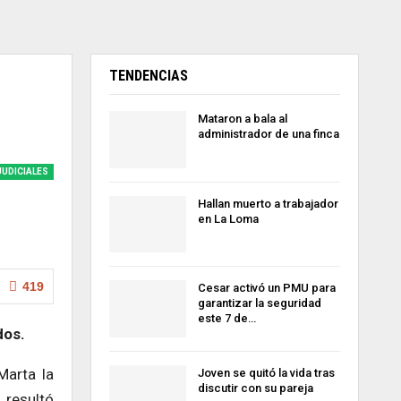
TENDENCIAS
Mataron a bala al
administrador de una finca
JUDICIALES
Hallan muerto a trabajador
en La Loma
419
Cesar activó un PMU para
garantizar la seguridad
este 7 de…
ados.
Marta la
Joven se quitó la vida tras
discutir con su pareja
 resultó