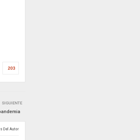
203
SIGUIENTE
la pandemia
s Del Autor