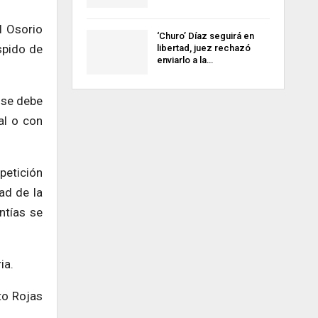
l Osorio
‘Churo’ Díaz seguirá en
spido de
libertad, juez rechazó
enviarlo a la…
, se debe
al o con
petición
ad de la
ntías se
ia.
to Rojas