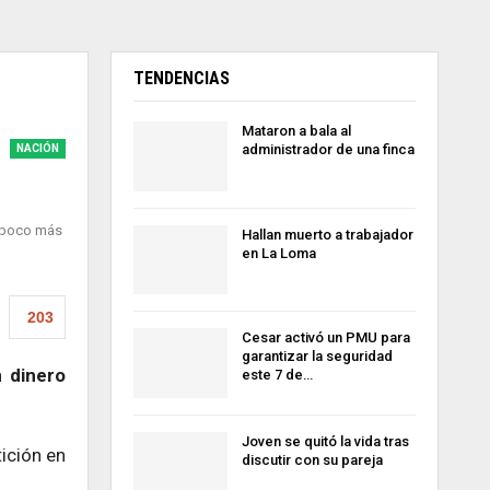
TENDENCIAS
Mataron a bala al
administrador de una finca
NACIÓN
n poco más
Hallan muerto a trabajador
en La Loma
203
Cesar activó un PMU para
garantizar la seguridad
n dinero
este 7 de…
Joven se quitó la vida tras
tición en
discutir con su pareja