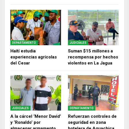
DEPARTAMENTO
JUDICIALES
Haití estudia
Suman $15 millones a
experiencias agrícolas
recompensa por hechos
del Cesar
violentos en La Jagua
JUDICIALES
DEPARTAMENTO
A la cárcel ‘Menor David’
Refuerzan controles de
y ‘Ronaldo’ por
seguridad en zona
almacenar armamento
hotelera de Aguachica