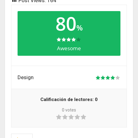
Post Views:
164
80
%
Awesome
Design
Calificación de lectores:
0
0
votes