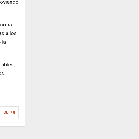
moviendo
torios
as a los
 la
rables,
es
29