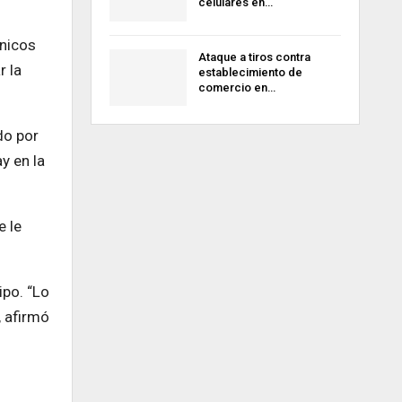
celulares en…
ánicos
Ataque a tiros contra
r la
establecimiento de
comercio en…
do por
y en la
e le
ipo. “Lo
, afirmó