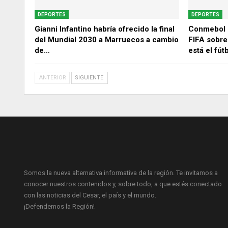
DEPORTES
DEPORTES
Gianni Infantino habría ofrecido la final
Conmebol 
del Mundial 2030 a Marruecos a cambio
FIFA sobre
de…
está el fút
ANTERIOR
SIGUIENTE
Somos la nueva alternativa informativa de la región. Te invitamos a
conocer nuestros contenidos y, sobre todo, a que estés conectado
con las noticias del Cesar, el país y el mundo.
¡Defendemos la Región!