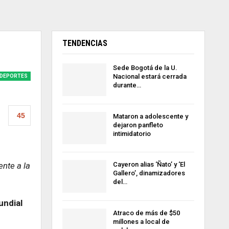
TENDENCIAS
Sede Bogotá de la U.
Nacional estará cerrada
DEPORTES
durante…
45
Mataron a adolescente y
dejaron panfleto
intimidatorio
nte a la
Cayeron alias ‘Ñato’ y ‘El
Gallero’, dinamizadores
del…
undial
Atraco de más de $50
millones a local de