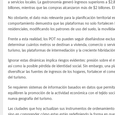
a servicios locales. La gastronomía generó ingresos superiores a $2
billones, mientras que las compras alcanzaron más de $2 billones. 
No obstante, el dato más relevante para la planificación territorial 
comportamiento demuestra que las plataformas no solo fortalecen lo
residenciales, modificando los patrones de uso del suelo, la movilid
Frente a esta realidad, los POT no pueden seguir diseñándose exclu
determinar cuántos metros se destinan a vivienda, comercio o servic
turismo, las plataformas de intermediación y la creciente hibridació
Ignorar estas dinámicas implica riesgos evidentes: presión sobre el m
así como la posible pérdida de identidad social. Sin embargo, una 
diversificar las fuentes de ingresos de los hogares, fortalecer el co
del turismo.
Se requieren sistemas de información basados en datos que permitan 
equilibren la promoción de la actividad económica con el tejido socia
nueva geografía del turismo.
Las ciudades que hoy actualizan sus instrumentos de ordenamiento e
sino en comprender cómo estas están redefiniendo la forma en que s