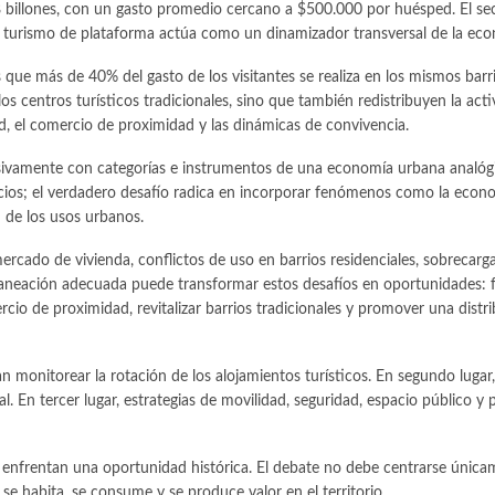
,8 billones, con un gasto promedio cercano a $500.000 por huésped. El se
El turismo de plataforma actúa como un dinamizador transversal de la ec
es que más de 40% del gasto de los visitantes se realiza en los mismos bar
s centros turísticos tradicionales, sino que también redistribuyen la ac
ad, el comercio de proximidad y las dinámicas de convivencia.
sivamente con categorías e instrumentos de una economía urbana analógic
ios; el verdadero desafío radica en incorporar fenómenos como la economí
n de los usos urbanos.
ercado de vivienda, conflictos de uso en barrios residenciales, sobrecarga
planeación adecuada puede transformar estos desafíos en oportunidades: 
mercio de proximidad, revitalizar barrios tradicionales y promover una dist
monitorear la rotación de los alojamientos turísticos. En segundo lugar,
l. En tercer lugar, estrategias de movilidad, seguridad, espacio público y 
nfrentan una oportunidad histórica. El debate no debe centrarse únicamen
e habita, se consume y se produce valor en el territorio.