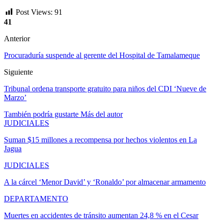
Post Views:
91
41
Anterior
Procuraduría suspende al gerente del Hospital de Tamalameque
Siguiente
Tribunal ordena transporte gratuito para niños del CDI ‘Nueve de
Marzo’
También podría gustarte
Más del autor
JUDICIALES
Suman $15 millones a recompensa por hechos violentos en La
Jagua
JUDICIALES
A la cárcel ‘Menor David’ y ‘Ronaldo’ por almacenar armamento
DEPARTAMENTO
Muertes en accidentes de tránsito aumentan 24,8 % en el Cesar