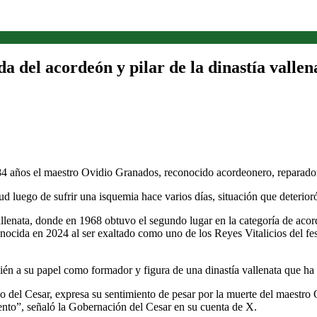
a del acordeón y pilar de la dinastía vallen
s 84 años el maestro Ovidio Granados, reconocido acordeonero, reparador
luego de sufrir una isquemia hace varios días, situación que deterioró 
llenata, donde en 1968 obtuvo el segundo lugar en la categoría de aco
ocida en 2024 al ser exaltado como uno de los Reyes Vitalicios del fes
ién a su papel como formador y figura de una dinastía vallenata que ha 
el Cesar, expresa su sentimiento de pesar por la muerte del maestro Ovi
ento”, señaló la Gobernación del Cesar en su cuenta de X.