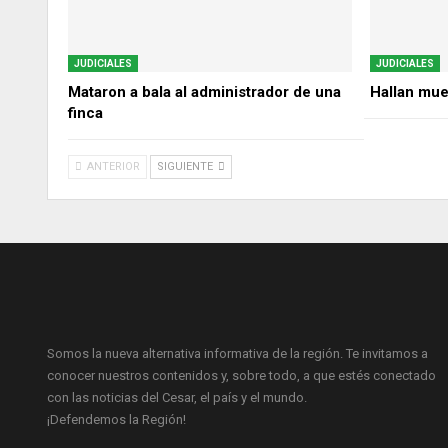
JUDICIALES
JUDICIALES
Mataron a bala al administrador de una
Hallan mue
finca
ANTERIOR
SIGUIENTE
Somos la nueva alternativa informativa de la región. Te invitamos a
conocer nuestros contenidos y, sobre todo, a que estés conectado
con las noticias del Cesar, el país y el mundo.
¡Defendemos la Región!