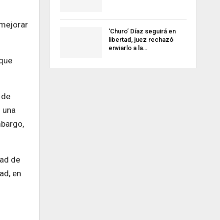
 mejorar
‘Churo’ Díaz seguirá en
libertad, juez rechazó
enviarlo a la…
 que
 de
o una
mbargo,
dad de
ad, en