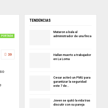
TENDENCIAS
Mataron a bala al
administrador de una finca
PORTADA
39
Hallan muerto a trabajador
en La Loma
eso
Cesar activó un PMU para
garantizar la seguridad
e
este 7 de…
Joven se quitó la vida tras
discutir con su pareja