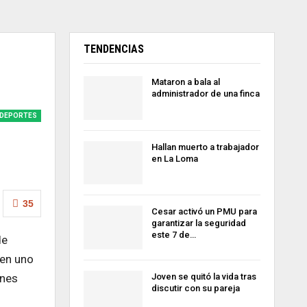
TENDENCIAS
Mataron a bala al
administrador de una finca
DEPORTES
Hallan muerto a trabajador
en La Loma
35
Cesar activó un PMU para
garantizar la seguridad
este 7 de…
de
 en uno
Joven se quitó la vida tras
ones
discutir con su pareja