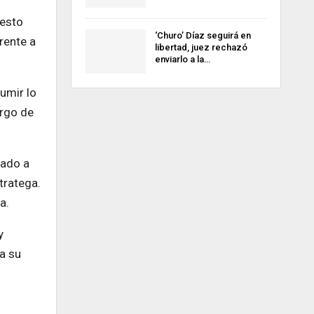
uesto
‘Churo’ Díaz seguirá en
rente a
libertad, juez rechazó
enviarlo a la…
umir lo
argo de
rado a
tratega.
a.
y
 a su