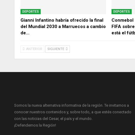
DEPORTES
DEPORTES
Gianni Infantino habría ofrecido la final
Conmebol 
del Mundial 2030 a Marruecos a cambio
FIFA sobre
de…
está el fút
ANTERIOR
SIGUIENTE
Somos la nueva alternativa informativa de la región. Te invitamos a
conocer nuestros contenidos y, sobre todo, a que estés conectado
con las noticias del Cesar, el país y el mundo.
¡Defendemos la Región!