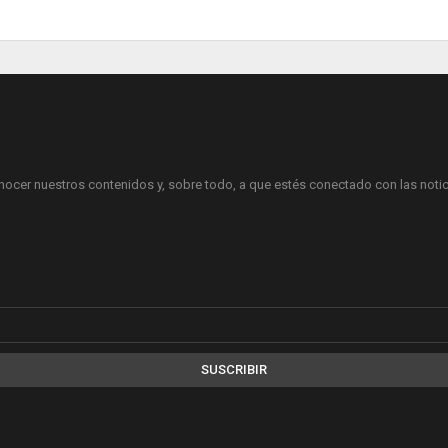
onocer nuestros contenidos y, sobre todo, a que estés conectado con las notici
SUSCRIBIR