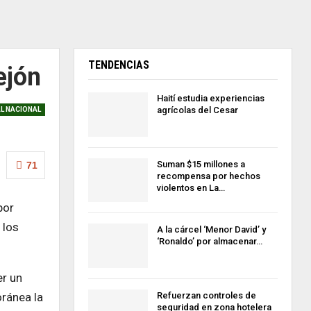
TENDENCIAS
ejón
Haití estudia experiencias
agrícolas del Cesar
AL NACIONAL
Suman $15 millones a
71
recompensa por hechos
violentos en La…
por
 los
A la cárcel ‘Menor David’ y
‘Ronaldo’ por almacenar…
er un
Refuerzan controles de
ránea la
seguridad en zona hotelera