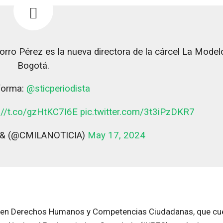
ro Pérez es la nueva directora de la cárcel La Model
Bogotá.
forma:
@sticperiodista
://t.co/gzHtKC7I6E
pic.twitter.com/3t3iPzDKR7
M& (@CMILANOTICIA)
May 17, 2024
a en Derechos Humanos y Competencias Ciudadanas, que cu