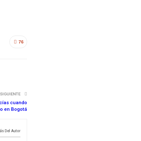
76
SIGUIENTE
icías cuando
do en Bogotá
ás Del Autor