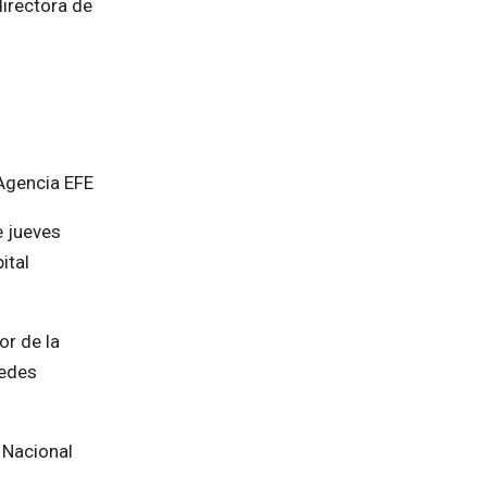
directora de
Agencia EFE
e jueves
ital
or de la
redes
o Nacional