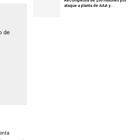
Recompensa de $30 millones por
ataque a planta de AAA y…
o de
enta