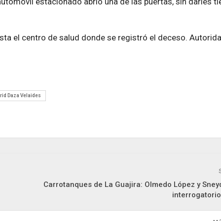
tomóvil estacionado abrió una de las puertas, sin darles t
ta el centro de salud donde se registró el deceso. Autorid
rid Daza Velaides
Carrotanques de La Guajira: Olmedo López y Sneyd
interrogatorio