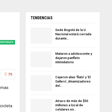
TENDENCIAS
Sede Bogotá de la U.
Nacional estará cerrada
durante…
JUDICIALES
Mataron a adolescente y
dejaron panfleto
intimidatorio
75
Cayeron alias ‘Ñato’ y ‘El
Gallero’, dinamizadores
del…
timas
Atraco de más de $50
millones a local de
cicleta
celulares en…