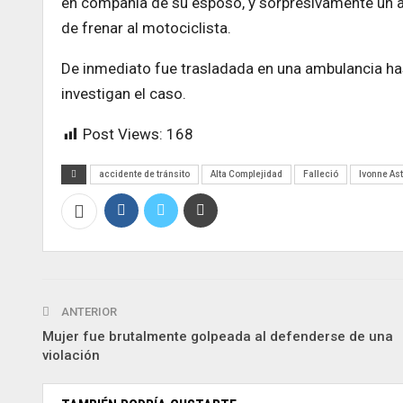
en compañía de su esposo, y sorpresivamente un au
de frenar al motociclista.
De inmediato fue trasladada en una ambulancia has
investigan el caso.
Post Views:
168
accidente de tránsito
Alta Complejidad
Falleció
Ivonne Ast
ANTERIOR
Mujer fue brutalmente golpeada al defenderse de una
violación