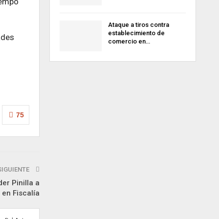
iempo
Ataque a tiros contra
establecimiento de
ades
comercio en…
75
SIGUIENTE
er Pinilla a
 en Fiscalía