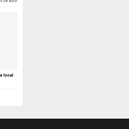
s Del Autor
a local