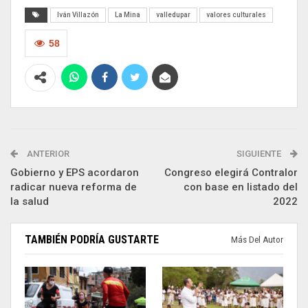
Iván Villazón
La Mina
valledupar
valores culturales
58
ANTERIOR
SIGUIENTE
Gobierno y EPS acordaron
Congreso elegirá Contralor
radicar nueva reforma de
con base en listado del
la salud
2022
TAMBIÉN PODRÍA GUSTARTE
Más Del Autor