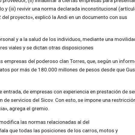
 proveedor, (ii) inhabilitar a ciertas empresas para presentar
do y (iii) revivir una norma declarada inconstitucional (artícu
2 del proyecto», explicó la Andi en un documento con sus
personal y a la salud de los individuos, mediante una movilida
res viales y se dictan otras disposiciones
as empresas del poderoso clan Torres, que, según un inform
ontratos por más de 180.000 millones de pesos desde que Gu
bre entrada, de empresas con experiencia en prestación de se
 de servicios del Sicov. Con esto, se impone una restricció
ia», agrega el gremio.
 modifica las normas relacionadas al del
eñala que todas las posiciones de los carros, motos y