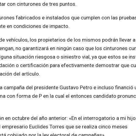
ar con cinturones de tres puntos.
turones fabricados e instalados que cumplen con las prueba
te en condiciones de impacto.
de vehículos, los propietarios de los mismos podrán llevar a
tengan, no garantizará en ningún caso que los cinturones cu
guna situación riesgosa o siniestro vial, ya que estos se ins
lidación o certificación para efectivamente demostrar que c
ación del artículo.
a campaña del presidente Gustavo Petro e incluso financió 
ima con forma de P en la cual el entonces candidato pronunc
 en octubre del año anterior: «En el interrogatorio a mi hijo
 el empresario Euclides Torres que se realiza cinco meses
á cobijado por la ley electoral de campañas».