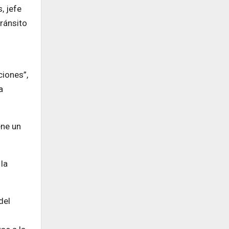
, jefe
tránsito
ciones”,
a
ene un
la
del