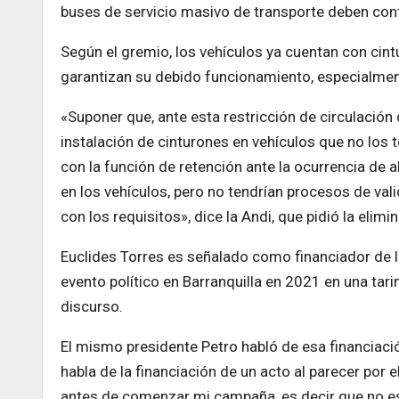
buses de servicio masivo de transporte deben cont
Según el gremio, los vehículos ya cuentan con cin
garantizan su debido funcionamiento, especialmen
«Suponer que, ante esta restricción de circulación 
instalación de cinturones en vehículos que no los 
con la función de retención ante la ocurrencia de al
en los vehículos, pero no tendrían procesos de va
con los requisitos», dice la Andi, que pidió la elimin
Euclides Torres es señalado como financiador de l
evento político en Barranquilla en 2021 en una tar
discurso.
El mismo presidente Petro habló de esa financiación
habla de la financiación de un acto al parecer por
antes de comenzar mi campaña, es decir que no est