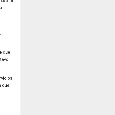
se a la
lo
d
e que
stavo
rvicios
n que