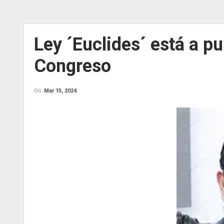
Ley ´Euclides´ está a p
Congreso
On
Mar 15, 2024