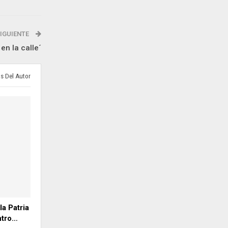
IGUIENTE
en la calle´
s Del Autor
a Patria
ntro…