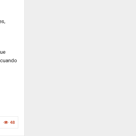
es,
que
a cuando
48