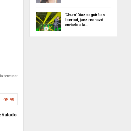
‘Churo’ Díaz seguirá en
libertad, juez rechazó
enviarlo a la…
ía terminar
48
señalado