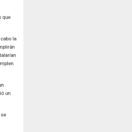
s que
 cabo la
mplirán
talarían
umplen
un
ió un
 se