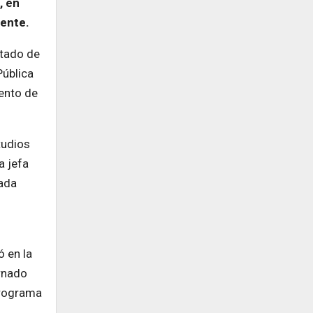
, en
tente.
stado de
Pública
iento de
tudios
a jefa
nada
ó en la
ernado
programa