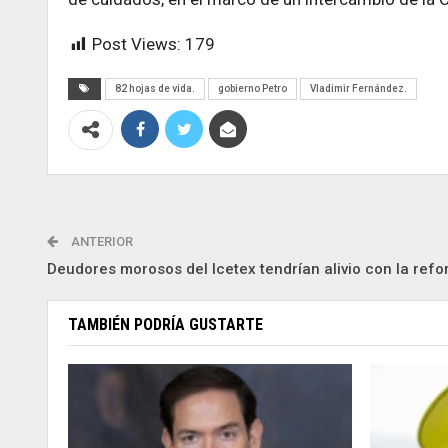
Post Views:
179
82 hojas de vida.
gobierno Petro
Vladimir Fernández.
ANTERIOR
Deudores morosos del Icetex tendrían alivio con la ref
TAMBIÉN PODRÍA GUSTARTE