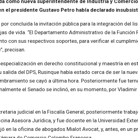
ada como nueva superintendente de Industria y Comercio
en el presidente Gustavo Petro había declarado insubsis
r concluida la invitación pública para la integración del li
jas de vida. “El Departamento Administrativo de la Función 
 junto con sus respectivos soportes, para verificar el cumplim
”, precisan.
 especialización en derecho constitucional y maestría en es
 su salida del DPS, Rusinque había estado cerca de ser la nuev
ombramiento se cayó a última hora. Posteriormente fue ter
inalmente el Senado se inclinó, en su momento, por Vladimir
aria judicial en la Fiscalía General; posteriormente trabaj
cina Asesora Jurídica, y fue docente en la Universidad Ext
ó en la oficina de abogados Mialot Avocat, y, antes, en un 
a Cámara de Comercio Colombo Francesa.