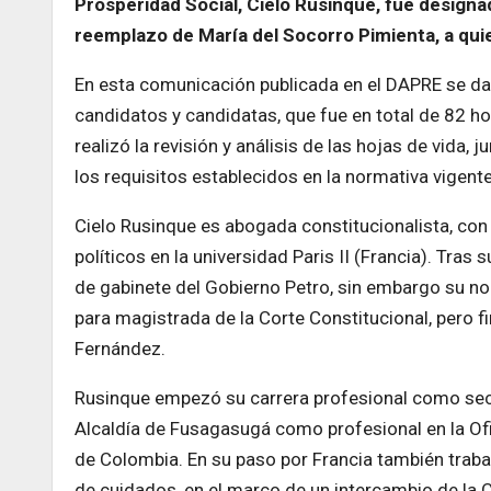
Prosperidad Social, Cielo Rusinque, fue design
reemplazo de María del Socorro Pimienta, a qui
En esta comunicación publicada en el DAPRE se da po
candidatos y candidatas, que fue en total de 82 ho
realizó la revisión y análisis de las hojas de vida,
los requisitos establecidos en la normativa vigente
Cielo Rusinque es abogada constitucionalista, con
políticos en la universidad Paris II (Francia). Tras
de gabinete del Gobierno Petro, sin embargo su n
para magistrada de la Corte Constitucional, pero f
Fernández.
Rusinque empezó su carrera profesional como secret
Alcaldía de Fusagasugá como profesional en la Ofi
de Colombia. En su paso por Francia también trabaj
de cuidados, en el marco de un intercambio de l