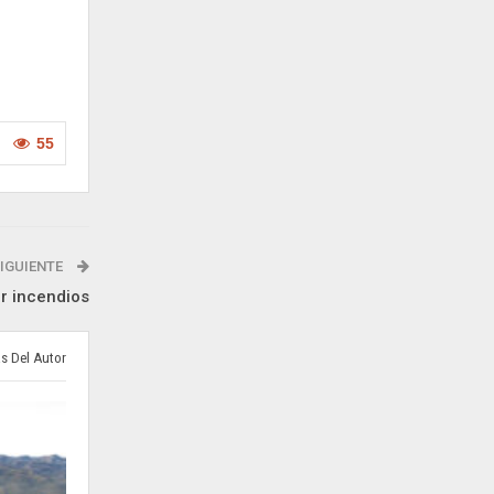
55
IGUIENTE
r incendios
s Del Autor