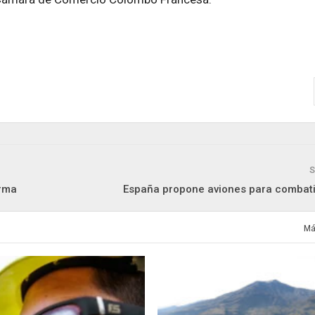
S
orma
España propone aviones para combati
Má