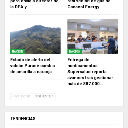
pero envía a director de
restricción de gas de
la DEA y…
Canacol Energy
NACIÓN
NACIÓN
Estado de alerta del
Entrega de
volcán Puracé cambia
medicamentos:
de amarilla a naranja
Supersalud reporta
avances tras gestionar
más de 887.000…
ANTERIOR
SIGUIENTE
TENDENCIAS