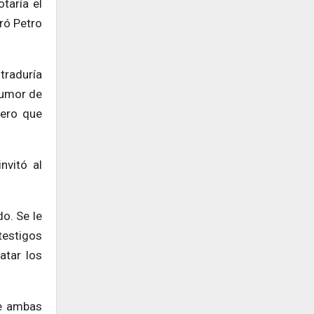
taría el
ró Petro
traduría
 rumor de
pero que
nvitó al
o. Se le
testigos
atar los
ue ambas