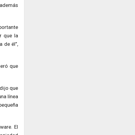
, además
portante
r que la
 de él”,
teró que
 dijo que
una línea
 pequeña
ware. El