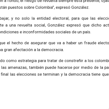
 a fondo, el riesgo de revuelta siempre está presente, ojal
 están puestos sobre Colombia”, expresó González.
bajar, y no solo la entidad electoral, para que las elecc
te a una revuelta social, González expresó que dicho ac
ndiciones e inconformidades sociales de un país.
 que el hecho de asegurar que va a haber un fraude electo
na gran afectación a la democracia.
o como estrategia para tratar de constreñir a los colombi
, las amenazas, también puede hacerse por medio de la pa
final las elecciones se terminan y la democracia tiene que 