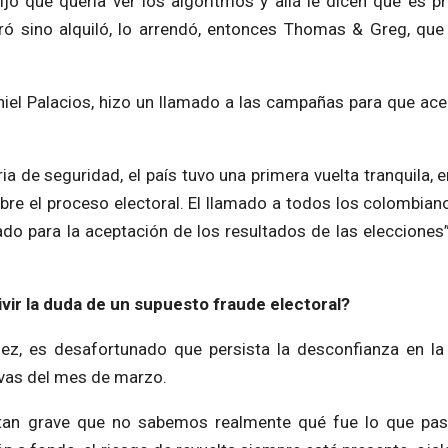
ijo que quería ver los algoritmos y allá le dicen que es p
pró sino alquiló, lo arrendó, entonces Thomas & Greg, que
Daniel Palacios, hizo un llamado a las campañas para que ace
a de seguridad, el país tuvo una primera vuelta tranquila, 
bre el proceso electoral. El llamado a todos los colombian
do para la aceptación de los resultados de las elecciones”
vir la duda de un supuesto fraude electoral?
ez, es desafortunado que persista la desconfianza en la
tivas del mes de marzo.
tan grave que no sabemos realmente qué fue lo que pas