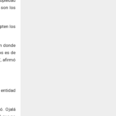
ropiedad
 son los
pten los
en donde
os es de
, afirmó
 entidad
ó. Ojalá