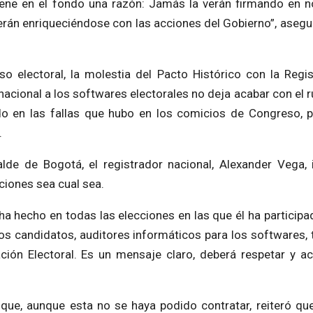
tiene en el fondo una razón: Jamás la verán firmando en no
verán enriqueciéndose con las acciones del Gobierno”, asegu
so electoral, la molestia del Pacto Histórico con la Regis
ernacional a los softwares electorales no deja acabar con el
do en las fallas que hubo en los comicios de Congreso, 
.
lde de Bogotá, el registrador nacional, Alexander Vega, i
ciones sea cual sea.
a hecho en todas las elecciones en las que él ha participad
los candidatos, auditores informáticos para los softwares, 
ción Electoral. Es un mensaje claro, deberá respetar y ac
ó que, aunque esta no se haya podido contratar, reiteró q