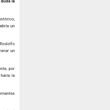
 duda la
stórico,
abría un
 Rodolfo
nerar un
nte, por
haría la
ernantes