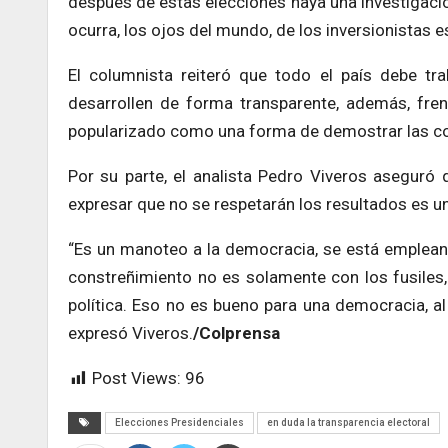
después de estas elecciones haya una investigación
ocurra, los ojos del mundo, de los inversionistas
El columnista reiteró que todo el país debe tra
desarrollen de forma transparente, además, fren
popularizado como una forma de demostrar las co
Por su parte, el analista Pedro Viveros aseguró
expresar que no se respetarán los resultados es u
“Es un manoteo a la democracia, se está empleand
constreñimiento no es solamente con los fusiles
política. Eso no es bueno para una democracia, al 
expresó Viveros.
/Colprensa
Post Views:
96
Elecciones Presidenciales
en duda la transparencia electoral