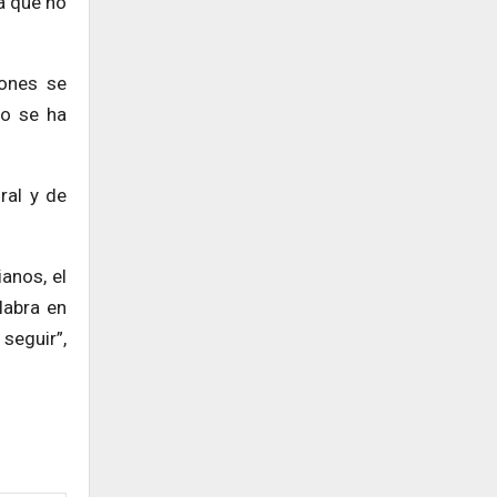
á que no
iones se
to se ha
ral y de
anos, el
labra en
seguir”,