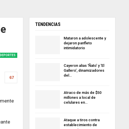
TENDENCIAS
le
Mataron a adolescente y
dejaron panfleto
intimidatorio
DEPORTES
Cayeron alias ‘Ñato’ y ‘El
Gallero’, dinamizadores
del…
67
Atraco de más de $50
millones a local de
vamente
celulares en…
Ataque a tiros contra
cante
establecimiento de