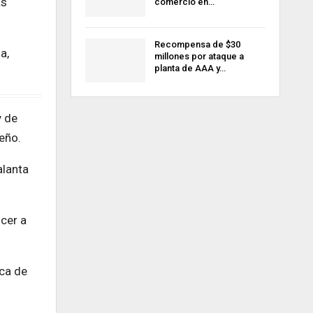
as
comercio en…
Recompensa de $30
a,
millones por ataque a
planta de AAA y…
y de
eño.
alanta
ncer a
ca de