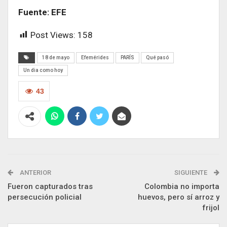
Fuente: EFE
Post Views:
158
18 de mayo
Efemérides
PARÍS
Qué pasó
Un dia como hoy
43
ANTERIOR
SIGUIENTE
Fueron capturados tras
Colombia no importa
persecución policial
huevos, pero sí arroz y
frijol