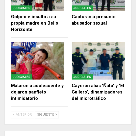
JUDICIALES
JUDICIALES
Golpeó e insultó a su
Capturan a presunto
propia madre en Bello
abusador sexual
Horizonte
JUDICIALES
JUDICIALES
Mataron a adolescente y
Cayeron alias ‘Ñato’ y ‘El
dejaron panfleto
Gallero’, dinamizadores
intimidatorio
del microtráfico
ANTERIOR
SIGUIENTE