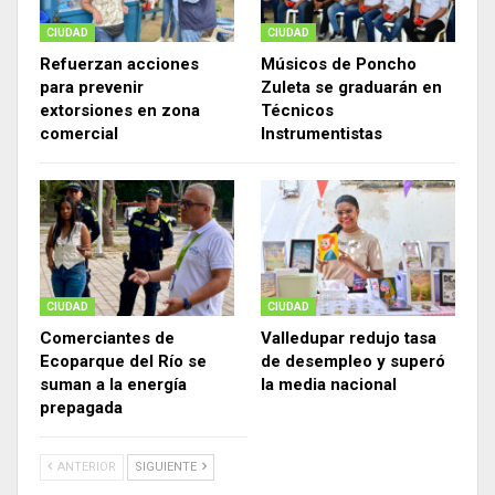
CIUDAD
CIUDAD
Refuerzan acciones
Músicos de Poncho
para prevenir
Zuleta se graduarán en
extorsiones en zona
Técnicos
comercial
Instrumentistas
CIUDAD
CIUDAD
Comerciantes de
Valledupar redujo tasa
Ecoparque del Río se
de desempleo y superó
suman a la energía
la media nacional
prepagada
ANTERIOR
SIGUIENTE