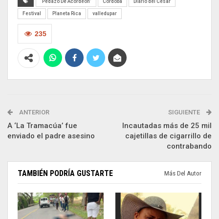
‘Pedazo De Acordeón’
Córdoba
Diario del Cesar
Festival
Planeta Rica
valledupar
235
ANTERIOR
SIGUIENTE
A ‘La Tramacúa’ fue
Incautadas más de 25 mil
enviado el padre asesino
cajetillas de cigarrillo de
contrabando
TAMBIÉN PODRÍA GUSTARTE
Más Del Autor