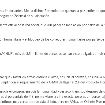
s importantes. Me ha dicho: ‘Entiendo que quieran la paz, entiendo que 
 asegurado Zelenski en su alocución.
nta oficial de la red social, que «un papel de mediación por parte de la 
ción humanitaria y el bloqueo de los corredores humanitarios por parte de
ACNUR), más de 3,5 millones de personas se han visto obligadas a huir de 
denar que «gastar en armas ensucia el alma, ensucia el corazón, ensuci
umplir con el requerimiento de la OTAN de llegar al 2% del Producto Inter
nsucia el corazón, ensucia la humanidad –destacó Francisco después de q
 es el porcentaje de PIB, no me viene la cifra exacta, pero es un porcenta
 sentimos más cerca porque está al lado, pero en África, en Oriente Próxim