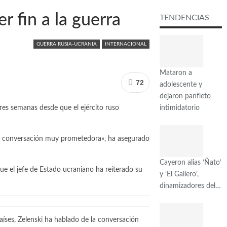
r fin a la guerra
TENDENCIAS
GUERRA RUSIA-UCRANIA
INTERNACIONAL
Mataron a
72
adolescente y
dejaron panfleto
intimidatorio
res semanas desde que el ejército ruso
na conversación muy prometedora», ha asegurado
Cayeron alias ‘Ñato’
e el jefe de Estado ucraniano ha reiterado su
y ‘El Gallero’,
dinamizadores del…
íses, Zelenski ha hablado de la conversación