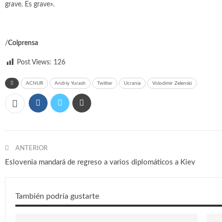
grave. Es grave».
/
Colprensa
Post Views:
126
ACNUR
Andriy Yurash
Twitter
Ucrania
Volodimir Zelenski
ANTERIOR
Eslovenia mandará de regreso a varios diplomáticos a Kiev
También podría gustarte