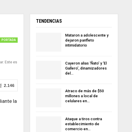
TENDENCIAS
Mataron a adolescente y
dejaron panfleto
PORTADA
intimidatorio
r. Este es
Cayeron alias ‘Ñato’ y ‘El
Gallero’, dinamizadores
del…
2.146
Atraco de más de $50
millones a local de
iante la
celulares en…
Ataque a tiros contra
establecimiento de
comercio en…