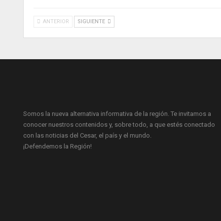
ANTERIOR
SIGUIENTE
Somos la nueva alternativa informativa de la región. Te invitamos a
conocer nuestros contenidos y, sobre todo, a que estés conectado
con las noticias del Cesar, el país y el mundo.
¡Defendemos la Región!