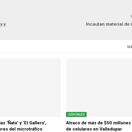
y y
Incautan material de 
Má
JUDICIALES
as ‘Ñato’ y ‘El Gallero’,
Atraco de más de $50 millones 
res del microtráfico
de celulares en Valledupar