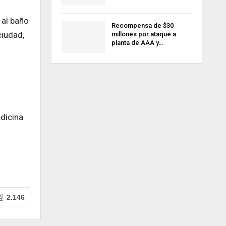
 al baño
Recompensa de $30
ciudad,
millones por ataque a
planta de AAA y…
edicina
2.146