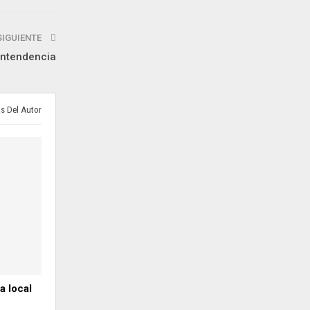
SIGUIENTE
intendencia
s Del Autor
a local