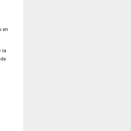
s en
 la
 de