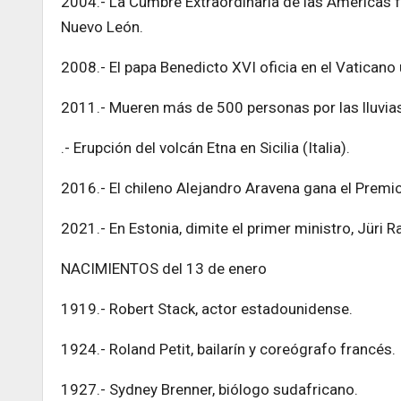
2004.- La Cumbre Extraordinaria de las Américas fi
Nuevo León.
2008.- El papa Benedicto XVI oficia en el Vaticano 
2011.- Mueren más de 500 personas por las lluvias
.- Erupción del volcán Etna en Sicilia (Italia).
2016.- El chileno Alejandro Aravena gana el Premio
2021.- En Estonia, dimite el primer ministro, Jüri R
NACIMIENTOS del 13 de enero
1919.- Robert Stack, actor estadounidense.
1924.- Roland Petit, bailarín y coreógrafo francés.
1927.- Sydney Brenner, biólogo sudafricano.