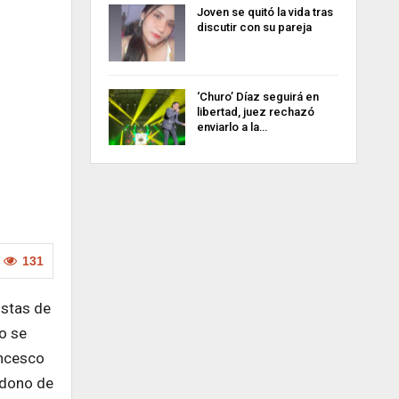
Joven se quitó la vida tras
discutir con su pareja
‘Churo’ Díaz seguirá en
libertad, juez rechazó
enviarlo a la…
131
ostas de
o se
ancesco
ndono de