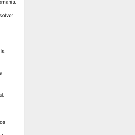
lemania.
solver
 la
e
l.
os.