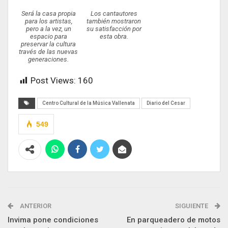
Será la casa propia
Los cantautores
para los artistas,
también mostraron
pero a la vez, un
su satisfacción por
espacio para
esta obra.
preservar la cultura
través de las nuevas
generaciones.
Post Views:
160
Centro Cultural de la Música Vallenata
Diario del Cesar
549
ANTERIOR
SIGUIENTE
Invima pone condiciones
En parqueadero de motos