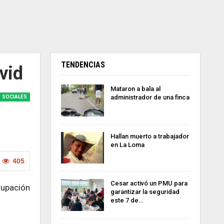
TENDENCIAS
ovid
Mataron a bala al
administrador de una finca
SOCIALES
Hallan muerto a trabajador
en La Loma
405
Cesar activó un PMU para
rupación
garantizar la seguridad
este 7 de…