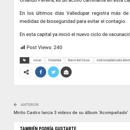
Orlando Pereira, es un activo caminante en esta ca
En los últimos días Valledupar registra más de
medidas de bioseguridad para evitar el contagio.
En esta capital ya inició el nuevo ciclo de vacuna
Post Views:
240
cesar
Colombia
Diario del Cesar
está hospitalizado afec
ANTERIOR
Mirito Castro lanza 3 videos de su álbum ‘Acompañado’
TAMBIÉN PODRÍA GUSTARTE