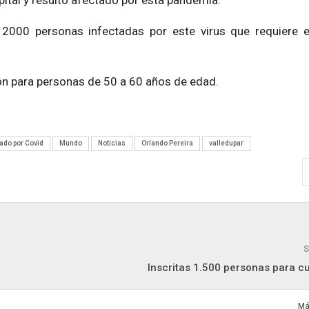
pital y resultó afectado por esta pandemia.
 2000 personas infectadas por este virus que requiere 
ción para personas de 50 a 60 años de edad.
tado por Covid
Mundo
Noticias
Orlando Pereira
valledupar
S
Inscritas 1.500 personas para c
Má