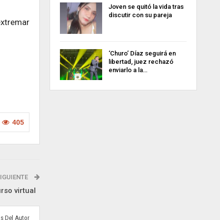
Joven se quitó la vida tras
discutir con su pareja
extremar
‘Churo’ Díaz seguirá en
libertad, juez rechazó
enviarlo a la…
405
IGUIENTE
urso virtual
s Del Autor