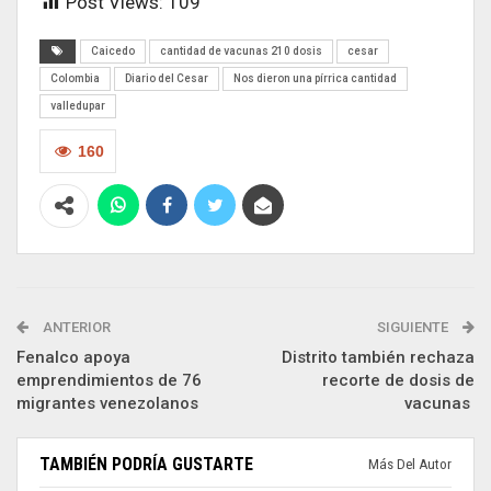
Post Views:
109
Caicedo
cantidad de vacunas 210 dosis
cesar
Colombia
Diario del Cesar
Nos dieron una pírrica cantidad
valledupar
160
ANTERIOR
SIGUIENTE
Fenalco apoya
Distrito también rechaza
emprendimientos de 76
recorte de dosis de
migrantes venezolanos
vacunas
TAMBIÉN PODRÍA GUSTARTE
Más Del Autor