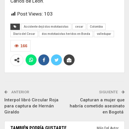
Carlos de León.
Post Views:
103
Accidente dejó dos mototaxistas
cesar
Colombia
Diario del Cesar
dos mototaxistas heridos en Bonda
valledupar
166
ANTERIOR
SIGUIENTE
Interpol libró Circular Roja
Capturan a mujer que
para captura de Hernán
habría cometido asesinato
Giraldo
en Bogotá
TAMBIÉN PODRÍA GUSTARTE
Más Del Autor