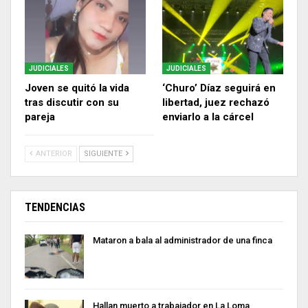
JUDICIALES
JUDICIALES
Joven se quitó la vida
‘Churo’ Díaz seguirá en
tras discutir con su
libertad, juez rechazó
pareja
enviarlo a la cárcel
ANTERIOR
SIGUIENTE
TENDENCIAS
Mataron a bala al administrador de una finca
Hallan muerto a trabajador en La Loma