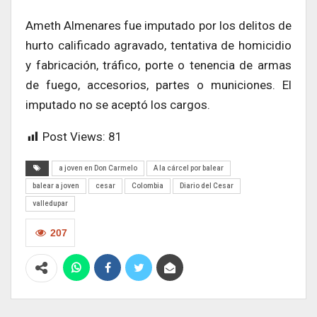
Ameth Almenares fue imputado por los delitos de
hurto calificado agravado, tentativa de homicidio
y fabricación, tráfico, porte o tenencia de armas
de fuego, accesorios, partes o municiones. El
imputado no se aceptó los cargos.
Post Views:
81
a joven en Don Carmelo
A la cárcel por balear
balear a joven
cesar
Colombia
Diario del Cesar
valledupar
207