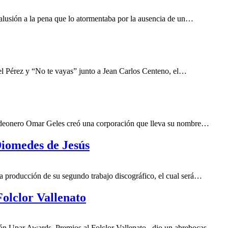
alusión a la pena que lo atormentaba por la ausencia de un…
el Pérez y “No te vayas” junto a Jean Carlos Centeno, el…
cordeonero Omar Geles creó una corporación que lleva su nombre…
Diomedes de Jesús
a producción de su segundo trabajo discográfico, el cual será…
Folclor Vallenato
ón Upar Awards, Premios al Folclor Vallenato, dio un abrebocas…